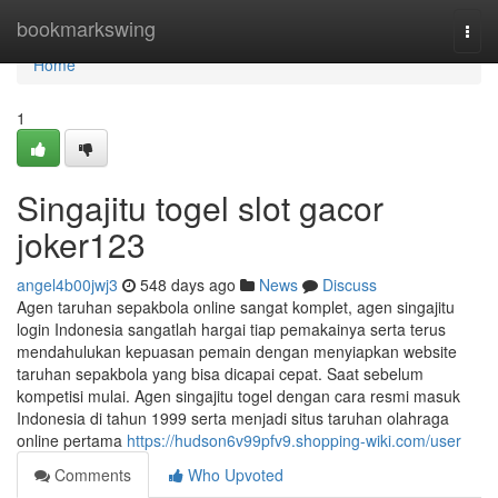
Home
bookmarkswing
Togg
navi
Home
1
Singajitu togel slot gacor
joker123
angel4b00jwj3
548 days ago
News
Discuss
Agen taruhan sepakbola online sangat komplet, agen singajitu
login Indonesia sangatlah hargai tiap pemakainya serta terus
mendahulukan kepuasan pemain dengan menyiapkan website
taruhan sepakbola yang bisa dicapai cepat. Saat sebelum
kompetisi mulai. Agen singajitu togel dengan cara resmi masuk
Indonesia di tahun 1999 serta menjadi situs taruhan olahraga
online pertama
https://hudson6v99pfv9.shopping-wiki.com/user
Comments
Who Upvoted