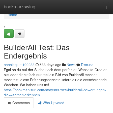
Home
bookmarkswing
Togg
navi
Home
1
BuilderAll Test: Das
Endergebnis
nanniecptm190233
566 days ago
News
Discuss
Egal ob du auf der Suche nach dem perfekten Webseite-Creator
bist oder dir einfach nur mal ein Bild von BuilderAll machen
möchtest, diese Erfahrungsberichte liefern dir die entscheidende
Wahrheit. Wir haben uns tief
https://bookmarksurl.com/story3837925/builderall-bewertungen-
die-wahrheit-erkennen
Comments
Who Upvoted