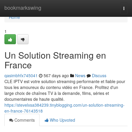
Home
bookmarkswing
Togg
navi
Home
1
Un Solution Streaming en
France
qasimbhfx745041
567 days ago
News
Discuss
CLE IPTV est votre solution streaming performante et fiable pour
tous les amoureux du contenu vidéo en France. Profitez d'un
large choix de chaînes TV à la demande, films, séries et
documentaires de haute qualité.
https://stevelxsa384239.tinyblogging.com/un-solution-streaming-
en-france-76143518
Comments
Who Upvoted