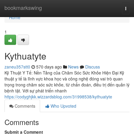
Home
bookmarkswing
Togg
navi
Home
1
Kythuatyte
zaneu357stt0
570 days ago
News
Discuss
Kỹ Thuật Y Tế: Nền Tảng của Chăm Sóc Sức Khỏe Hiện Đại Kỹ
thuật y tế là lĩnh vực khoa học và công nghệ đóng vai trò quan
trọng trong chăm sóc sức khỏe, từ chẩn đoán, điều trị đến quản lý
bệnh tật. Với sự phát triển nhanh
https://codyghjkk.wizzardsblog.com/31998538/kythuatyte
Comments
Who Upvoted
Comments
Submit a Comment