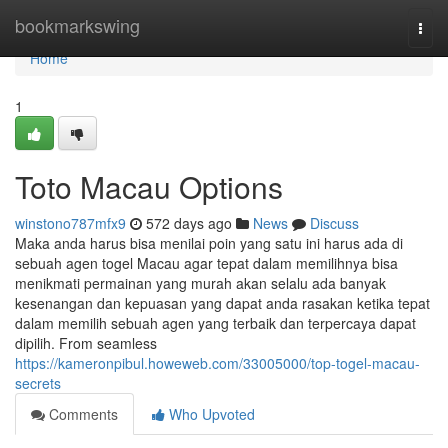
Home
bookmarkswing
Togg
navi
Home
1
Toto Macau Options
winstono787mfx9
572 days ago
News
Discuss
Maka anda harus bisa menilai poin yang satu ini harus ada di
sebuah agen togel Macau agar tepat dalam memilihnya bisa
menikmati permainan yang murah akan selalu ada banyak
kesenangan dan kepuasan yang dapat anda rasakan ketika tepat
dalam memilih sebuah agen yang terbaik dan terpercaya dapat
dipilih. From seamless
https://kameronpibul.howeweb.com/33005000/top-togel-macau-
secrets
Comments
Who Upvoted