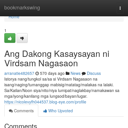
Home
bookmarkswing
Togg
navi
Home
1
Ang Dakong Kasaysayan ni
Virdsam Nagasaon
arranatie482657
570 days ago
News
Discuss
Istorya nang/tungkol sa/sa si Virdsam Nagasaon na
isang/naging/tumanggap mabisig/matatag/malakas na lalaki.
Sa/Kailan/Noon siya/nito/niya lumipat/naglakbay/namakawan sa
mga/iyong/kanilang mga lungsod/bayan/lugar.
https://nicolevyfh044537.blog-eye.com/profile
Comments
Who Upvoted
Comments