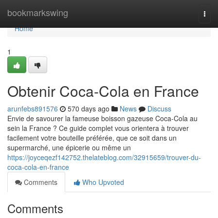
Home
bookmarkswing
Togg
navi
Home
1
Obtenir Coca-Cola en France
arunfebs891576
570 days ago
News
Discuss
Envie de savourer la fameuse boisson gazeuse Coca-Cola au
sein la France ? Ce guide complet vous orientera à trouver
facilement votre bouteille préférée, que ce soit dans un
supermarché, une épicerie ou même un
https://joyceqezf142752.thelateblog.com/32915659/trouver-du-
coca-cola-en-france
Comments
Who Upvoted
Comments