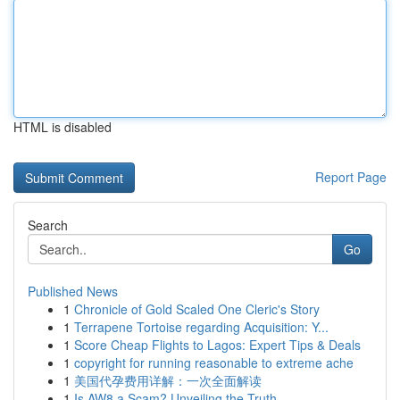
HTML is disabled
Report Page
Search
Go
Published News
1
Chronicle of Gold Scaled One Cleric's Story
1
Terrapene Tortoise regarding Acquisition: Y...
1
Score Cheap Flights to Lagos: Expert Tips & Deals
1
copyright for running reasonable to extreme ache
1
美国代孕费用详解：一次全面解读
1
Is AW8 a Scam? Unveiling the Truth