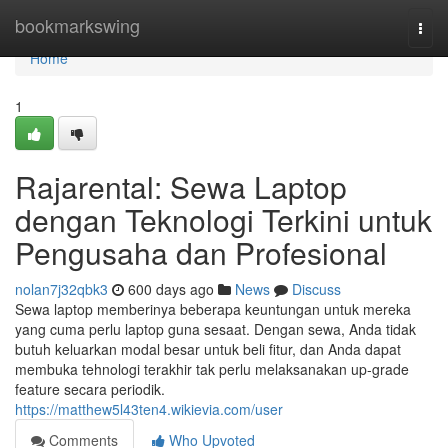
Home
bookmarkswing
Togg
navi
Home
1
Rajarental: Sewa Laptop
dengan Teknologi Terkini untuk
Pengusaha dan Profesional
nolan7j32qbk3
600 days ago
News
Discuss
Sewa laptop memberinya beberapa keuntungan untuk mereka
yang cuma perlu laptop guna sesaat. Dengan sewa, Anda tidak
butuh keluarkan modal besar untuk beli fitur, dan Anda dapat
membuka tehnologi terakhir tak perlu melaksanakan up-grade
feature secara periodik.
https://matthew5l43ten4.wikievia.com/user
Comments
Who Upvoted