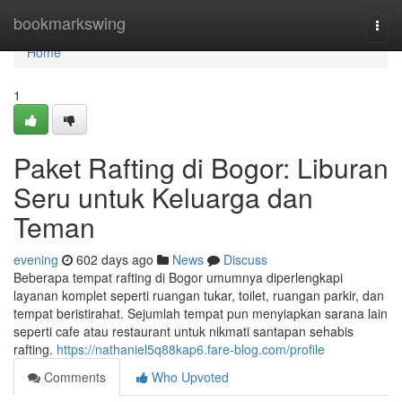
Home
bookmarkswing
Togg
navi
Home
1
Paket Rafting di Bogor: Liburan
Seru untuk Keluarga dan
Teman
evening
602 days ago
News
Discuss
Beberapa tempat rafting di Bogor umumnya diperlengkapi
layanan komplet seperti ruangan tukar, toilet, ruangan parkir, dan
tempat beristirahat. Sejumlah tempat pun menyiapkan sarana lain
seperti cafe atau restaurant untuk nikmati santapan sehabis
rafting.
https://nathaniel5q88kap6.fare-blog.com/profile
Comments
Who Upvoted