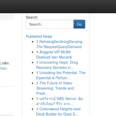
Search
Go
Published News
1
RefusingDecliningDenying
The RequestQueryDemand
1
Anggota VIP MU88
Eksklusif dan Menarik
1
Uncovering Hope: Drug
 viên.
Recovery Services in...
-hoc-
1
Unlocking the Potential: The
Essential & Perfum...
1
The Future of Video
Streaming: Trends and
Predi...
1
บทวิจารณ์ NAD Serum: คุ้ม
ค่าจริงไหม? รีวิว จาก...
1
Cottonwood Heights best
Deck Builder for Deck D...