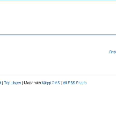
Rep
d
|
Top Users
| Made with
Kliqqi CMS
|
All RSS Feeds