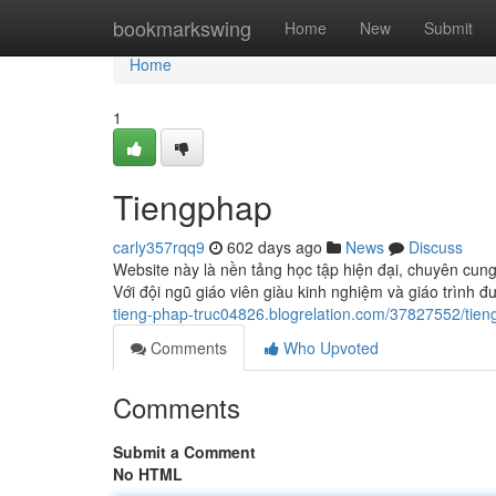
Home
bookmarkswing
Home
New
Submit
Home
1
Tiengphap
carly357rqq9
602 days ago
News
Discuss
Website này là nền tảng học tập hiện đại, chuyên cung
Với đội ngũ giáo viên giàu kinh nghiệm và giáo trình đư
tieng-phap-truc04826.blogrelation.com/37827552/tie
Comments
Who Upvoted
Comments
Submit a Comment
No HTML