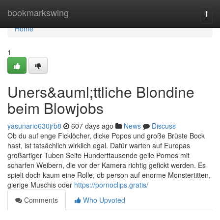
Home
bookmarkswing
Togg
navi
Home
1
Uners&auml;ttliche Blondine
beim Blowjobs
yasunario630jrb8
607 days ago
News
Discuss
Ob du auf enge Ficklöcher, dicke Popos und große Brüste Bock
hast, ist tatsächlich wirklich egal. Dafür warten auf Europas
großartiger Tuben Seite Hunderttausende geile Pornos mit
scharfen Weibern, die vor der Kamera richtig gefickt werden. Es
spielt doch kaum eine Rolle, ob person auf enorme Monstertitten,
gierige Muschis oder
https://pornoclips.gratis/
Comments
Who Upvoted