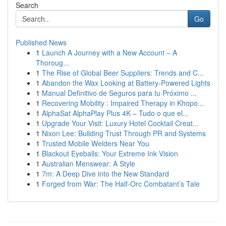
Search
Go
Published News
1
Launch A Journey with a New Account – A
Thoroug...
1
The Rise of Global Beer Suppliers: Trends and C...
1
Abandon the Wax Looking at Battery-Powered Lights
1
Manual Definitivo de Seguros para tu Próximo ...
1
Recovering Mobility : Impaired Therapy in Khopo...
1
AlphaSat AlphaPlay Plus 4K – Tudo o que el...
1
Upgrade Your Visit: Luxury Hotel Cocktail Creat...
1
Nixon Lee: Building Trust Through PR and Systems
1
Trusted Mobile Welders Near You
1
Blackout Eyeballs: Your Extreme Ink Vision
1
Australian Menswear: A Style
1
7m: A Deep Dive into the New Standard
1
Forged from War: The Half-Orc Combatant’s Tale