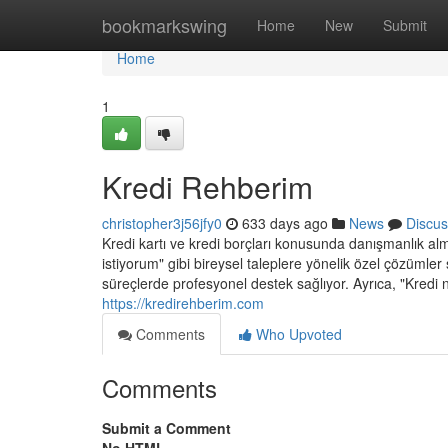
Home
bookmarkswing
Home
New
Submit
Home
1
Kredi Rehberim
christopher3j56jfy0
633 days ago
News
Discus
Kredi kartı ve kredi borçları konusunda danışmanlık al
istiyorum" gibi bireysel taleplere yönelik özel çözümler 
süreçlerde profesyonel destek sağlıyor. Ayrıca, "Kredi n
https://kredirehberim.com
Comments
Who Upvoted
Comments
Submit a Comment