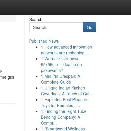
Search
Go
Published News
1
How advanced innovation
networks are reshaping ...
1
Woreczki strunowe
55x55cm – idealne do
pakowania?
ak
1
Min Pin Lifespan: A
rme gibi
Complete Guide
1
Unique Indian Kitchen
Coverings: A Touch of Cul...
1
Exploring Best Pleasure
Toys for Females : ...
1
Finding the Right Tube
Bending Company: A
Compr...
1
{Smartworld Wellness