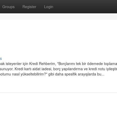
Groups
Register
Login
s
mak isteyenler için Kredi Rehberim, "Borçlarımı tek bir ödemede toplam
sunuyor. Kredi kartı aidat iadesi, borç yapılandırma ve kredi notu iyileşti
otumu nasıl yükseltebilirim?" gibi daha spesifik arayışlarda bu...