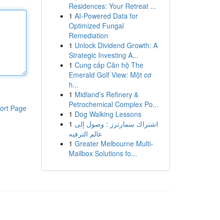
Residences: Your Retreat ...
1
AI-Powered Data for
Optimized Fungal
Remediation
1
Unlock Dividend Growth: A
Strategic Investing A...
1
Cung cấp Căn hộ The
Emerald Golf View: Một cơ
h...
1
Midland’s Refinery &
Petrochemical Complex Po...
ort Page
1
Dog Walking Lessons
1
اشتراك سمارترز : وصول إلى
عالم الترفيه
1
Greater Melbourne Multi-
Mailbox Solutions fo...