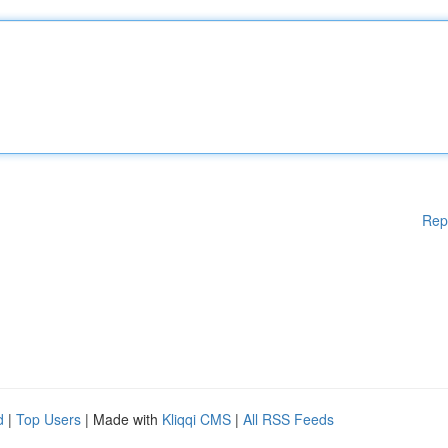
Rep
d
|
Top Users
| Made with
Kliqqi CMS
|
All RSS Feeds