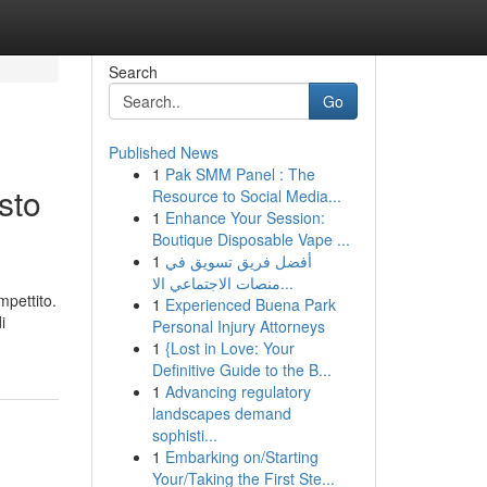
Search
Go
Published News
1
Pak SMM Panel : The
sto
Resource to Social Media...
1
Enhance Your Session:
Boutique Disposable Vape ...
1
أفضل فريق تسويق في
منصات الاجتماعي الا...
pettito.
1
Experienced Buena Park
i
Personal Injury Attorneys
1
{Lost in Love: Your
Definitive Guide to the B...
1
Advancing regulatory
landscapes demand
sophisti...
1
Embarking on/Starting
Your/Taking the First Ste...