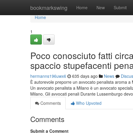
Home
bookmarkswing
Home
New
Submit
Home
1
Poco conosciuto fatti circ
spaccio stupefacenti pen
hermanns196uwx6
635 days ago
News
Discu
È autorevole preporre un avvocato penalista aroma a
Un avvocato penalista a Milano è un avvocato specializ
Milano. Gli avvocati penali Durante Lussemburgo dev
Comments
Who Upvoted
Comments
Submit a Comment