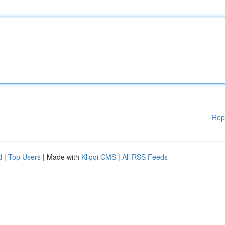
Rep
d
|
Top Users
| Made with
Kliqqi CMS
|
All RSS Feeds