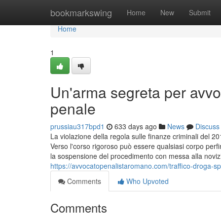
Home
bookmarkswing
Home
New
Submit
Home
1
Un'arma segreta per avvo
penale
prussiau317bpd1
633 days ago
News
Discuss
La violazione della regola sulle finanze criminali del
Verso l'corso rigoroso può essere qualsiasi corpo perf
la sospensione del procedimento con messa alla noviz
https://avvocatopenalistaromano.com/traffico-droga-s
Comments
Who Upvoted
Comments