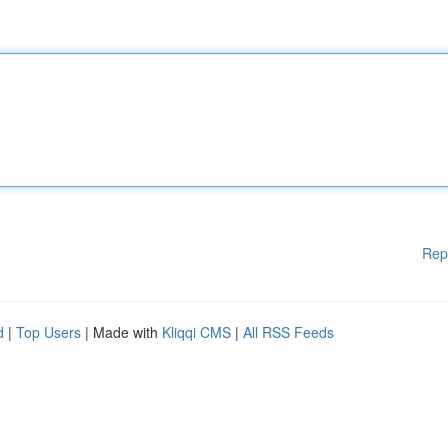
Rep
d
|
Top Users
| Made with
Kliqqi CMS
|
All RSS Feeds