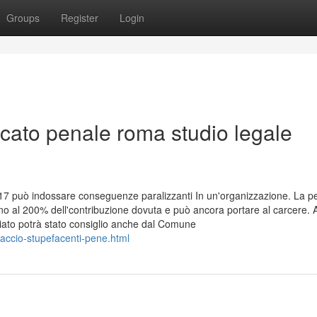
Groups
Register
Login
cato penale roma studio legale
 2017 può indossare conseguenze paralizzanti In un'organizzazione. La p
ino al 200% dell'contribuzione dovuta e può ancora portare al carcere. A
iato potrà stato consiglio anche dal Comune
paccio-stupefacenti-pene.html