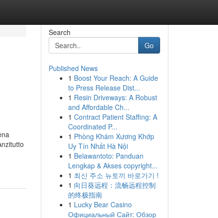
Search
Go
Published News
1
Boost Your Reach: A Guide
to Press Release Dist...
1
Resin Driveways: A Robust
and Affordable Ch...
1
Contract Patient Staffing: A
Coordinated P...
ena
1
Phòng Khám Xương Khớp
nzitutto
Uy Tín Nhất Hà Nội
1
Belawantoto: Panduan
Lengkap & Akses copyright...
1
최신 주소 뉴토끼 바로가기 !
1
向日葵远程：流畅远程控制
的终极指南
1
Lucky Bear Casino
Официальный Сайт: Обзор