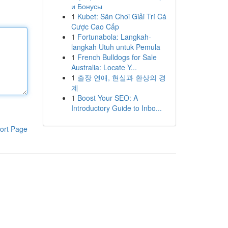
и Бонусы
1
Kubet: Sân Chơi Giải Trí Cá
Cược Cao Cấp
1
Fortunabola: Langkah-
langkah Utuh untuk Pemula
1
French Bulldogs for Sale
Australia: Locate Y...
1
출장 연애, 현실과 환상의 경
계
1
Boost Your SEO: A
Introductory Guide to Inbo...
ort Page