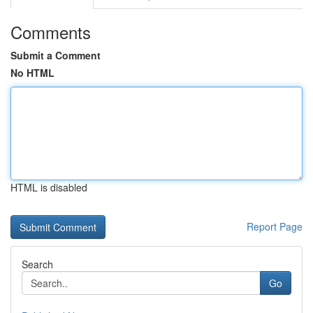
Comments
Submit a Comment
No HTML
HTML is disabled
Report Page
Search
Go