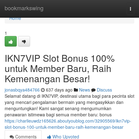
Home
bookmarkswing
Togg
navi
Home
1
IKN7VIP Slot Bonus 100%
untuk Member Baru, Raih
Kemenangan Besar!
jonasbqya484766
637 days ago
News
Discuss
Selamat datang di IKN7VIP, destinasi utama bagi para pecinta slot
yang mencari pengalaman bermain yang mengasyikkan dan
menguntungkan! Kami sangat senang mengumumkan
penawaran istimewa bagi semua member baru: bonus
https://charlieuwdz165626.aboutyoublog.com/32905569/ikn7vip-
slot-bonus-100-untuk-member-baru-raih-kemenangan-besar
Comments
Who Upvoted