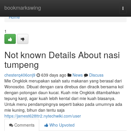
Home
bookmarkswing
Togg
navi
Home
1
Not known Details About nasi
tumpeng
chesterq406onj9
639 days ago
News
Discuss
Mie Ongklok merupakan salah satu makanan yang berasal dari
Wonosobo. Dibuat dengan cara direbus dan diracik bersama kol
dengan potongan daun kucai. Kuah mie Ongklok ditambahkan
tepung kanji, agar kuah lebih kental dari mie kuah biasanya.
Untuk menu pendampingnya seperti bakso pada umumnya ada
mie kuning, bihun dan tentu saja
https://jamest628ttr2.nytechwiki.com/user
Comments
Who Upvoted