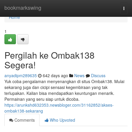
Home
bookmarkswing
Togg
navi
Home
1
Pergilah ke Ombak138
Segera!
anyadipm289635
642 days ago
News
Discuss
Yuk coba pengalaman menyenangkan di situs Ombak138. Mulai
sekarang juga dan cicipi sensasi kegembiraan yang tak
terlupakan. Kalian bisa mendapatkan keuntungan menarik.
Permainan yang seru siap untuk dicoba.
https://arunkshd632353.newsbloger.com/31162852/akses-
ombak138-sekarang
Comments
Who Upvoted