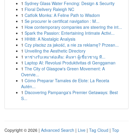
1
Sydney Glass Water Fencing: Design & Security
1
Floral Delivery Raleigh NC
1
Catfolk Monks: A Feline Path to Wisdom
1
Se procurer le certificat navigation : M...
1
How contemporary companies are steering the int...
1
Spark the Passion: Entertaining Intimate Activi...
1
HH88: A Nostalgic Analysis
1
Czy płacisz za jakość, a nie za reklamę? Przean...
1
Unveiling the Aesthetic Directory
1
หาช่างรับเหมาต่อเติม: ค้นหา ผู้เชี่ยวชาญ ที...
1
Laptop AI: Revolusi Produktivitas di Genggaman
1
The City of Glasgow's Green Movement: A
Overvie...
1
Cómo Preparar Tamales de Elote: La Receta
Autén...
1
Discovering Pampanga's Premier Getaways: Best
S...
Copyright © 2026 |
Advanced Search
|
Live
|
Tag Cloud
|
Top