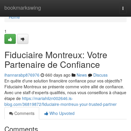
Home
bookmarkswing
Togg
navi
Home
1
Fiduciaire Montreux: Votre
Partenaire de Confiance
ihannarabp876976
660 days ago
News
Discuss
En quête d'une solution financière confiance pour vos objectifs?
Fiduciaire Montreux se présente comme votre allié de confiance.
Avec une staff d'experts qualifiés, nous vous conseillons à chaque
étape de
https://mariahilzn002646.is-
blog.com/36819872/fiduciaire-montreux-your-trusted-partner
Comments
Who Upvoted
Comments