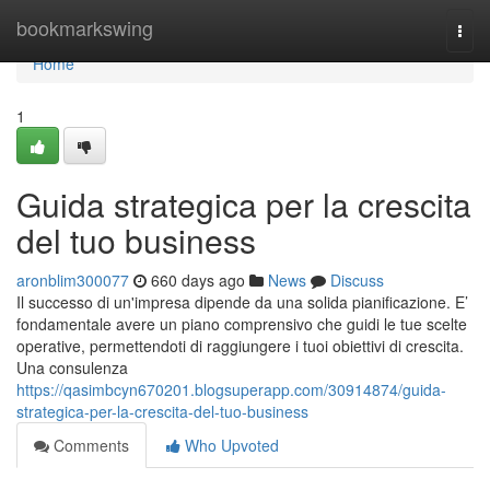
Home
bookmarkswing
Togg
navi
Home
1
Guida strategica per la crescita
del tuo business
aronblim300077
660 days ago
News
Discuss
Il successo di un'impresa dipende da una solida pianificazione. E’
fondamentale avere un piano comprensivo che guidi le tue scelte
operative, permettendoti di raggiungere i tuoi obiettivi di crescita.
Una consulenza
https://qasimbcyn670201.blogsuperapp.com/30914874/guida-
strategica-per-la-crescita-del-tuo-business
Comments
Who Upvoted