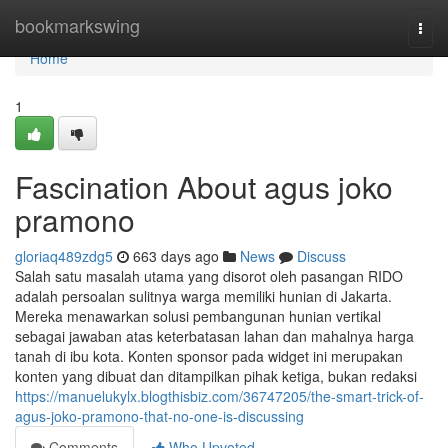
Home
bookmarkswing
Togg
navi
Home
1
Fascination About agus joko
pramono
gloriaq489zdg5
663 days ago
News
Discuss
Salah satu masalah utama yang disorot oleh pasangan RIDO
adalah persoalan sulitnya warga memiliki hunian di Jakarta.
Mereka menawarkan solusi pembangunan hunian vertikal
sebagai jawaban atas keterbatasan lahan dan mahalnya harga
tanah di ibu kota. Konten sponsor pada widget ini merupakan
konten yang dibuat dan ditampilkan pihak ketiga, bukan redaksi
https://manuelukylx.blogthisbiz.com/36747205/the-smart-trick-of-
agus-joko-pramono-that-no-one-is-discussing
Comments
Who Upvoted