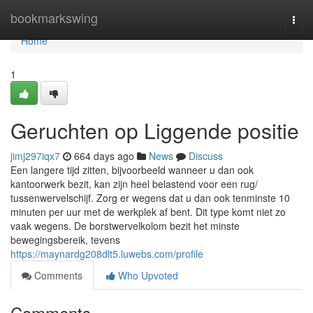
Home
bookmarkswing
Togg
navi
Home
1
Geruchten op Liggende positie
jimj297iqx7
664 days ago
News
Discuss
Een langere tijd zitten, bijvoorbeeld wanneer u dan ook
kantoorwerk bezit, kan zijn heel belastend voor een rug/
tussenwervelschijf. Zorg er wegens dat u dan ook tenminste 10
minuten per uur met de werkplek af bent. Dit type komt niet zo
vaak wegens. De borstwervelkolom bezit het minste
bewegingsbereik, tevens
https://maynardg208dlt5.luwebs.com/profile
Comments
Who Upvoted
Comments