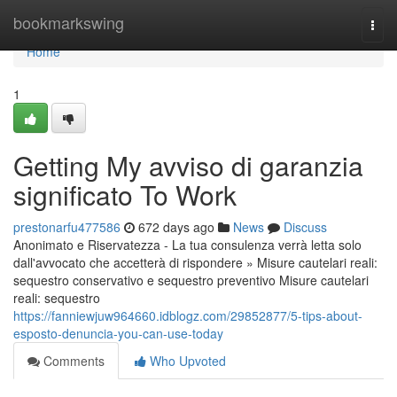
Home
bookmarkswing
Togg
navi
Home
1
Getting My avviso di garanzia
significato To Work
prestonarfu477586
672 days ago
News
Discuss
Anonimato e Riservatezza - La tua consulenza verrà letta solo
dall'avvocato che accetterà di rispondere » Misure cautelari reali:
sequestro conservativo e sequestro preventivo Misure cautelari
reali: sequestro
https://fanniewjuw964660.idblogz.com/29852877/5-tips-about-
esposto-denuncia-you-can-use-today
Comments
Who Upvoted