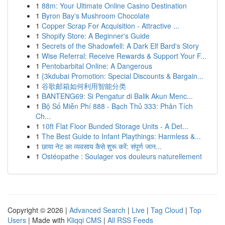
1
88m: Your Ultimate Online Casino Destination
1
Byron Bay's Mushroom Chocolate
1
Copper Scrap For Acquisition - Attractive ...
1
Shopify Store: A Beginner's Guide
1
Secrets of the Shadowfell: A Dark Elf Bard's Story
1
Wise Referral: Receive Rewards & Support Your F...
1
Pentobarbital Online: A Dangerous
1
{3kdubai Promotion: Special Discounts & Bargain...
1
谷歌邮箱如何利用智能分类
1
BANTENG69: Si Pengatur di Balik Akun Menc...
1
Bộ Số Miễn Phí 888 - Bạch Thủ 333: Phân Tích
Ch...
1
10ft Flat Floor Bunded Storage Units - A Det...
1
The Best Guide to Infant Playthings: Harmless &...
1
छाया नेट का व्यवसाय कैसे शुरू करें: संपूर्ण जान...
1
Ostéopathe : Soulager vos douleurs naturellement
Copyright © 2026 |
Advanced Search
|
Live
|
Tag Cloud
|
Top
Users
| Made with
Kliqqi CMS
|
All RSS Feeds