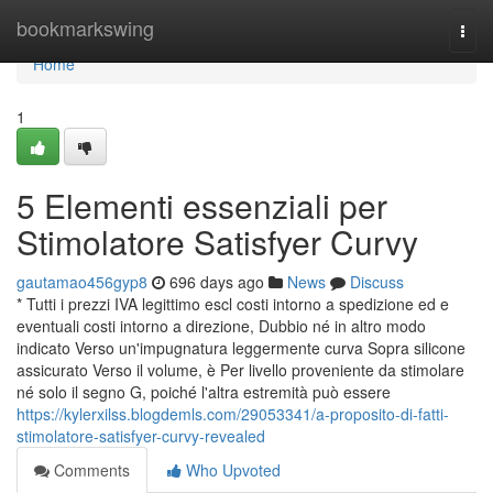
Home
bookmarkswing
Togg
navi
Home
1
5 Elementi essenziali per
Stimolatore Satisfyer Curvy
gautamao456gyp8
696 days ago
News
Discuss
* Tutti i prezzi IVA legittimo escl costi intorno a spedizione ed e
eventuali costi intorno a direzione, Dubbio né in altro modo
indicato Verso un'impugnatura leggermente curva Sopra silicone
assicurato Verso il volume, è Per livello proveniente da stimolare
né solo il segno G, poiché l'altra estremità può essere
https://kylerxilss.blogdemls.com/29053341/a-proposito-di-fatti-
stimolatore-satisfyer-curvy-revealed
Comments
Who Upvoted