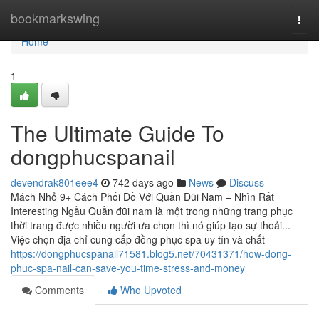
Home
bookmarkswing
Togg
navi
Home
1
The Ultimate Guide To
dongphucspanail
devendrak801eee4
742 days ago
News
Discuss
Mách Nhỏ 9+ Cách Phối Đồ Với Quần Đũi Nam – Nhìn Rất
Interesting Ngầu Quần đũi nam là một trong những trang phục
thời trang được nhiều người ưa chọn thì nó giúp tạo sự thoải...
Việc chọn địa chỉ cung cấp đồng phục spa uy tín và chất
https://dongphucspanail71581.blog5.net/70431371/how-dong-
phuc-spa-nail-can-save-you-time-stress-and-money
Comments
Who Upvoted