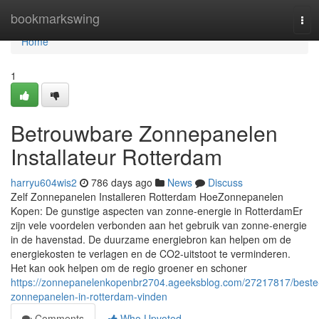
Home
bookmarkswing
Tog
navi
Home
1
Betrouwbare Zonnepanelen
Installateur Rotterdam
harryu604wis2
786 days ago
News
Discuss
Zelf Zonnepanelen Installeren Rotterdam HoeZonnepanelen
Kopen: De gunstige aspecten van zonne-energie in RotterdamEr
zijn vele voordelen verbonden aan het gebruik van zonne-energie
in de havenstad. De duurzame energiebron kan helpen om de
energiekosten te verlagen en de CO2-uitstoot te verminderen.
Het kan ook helpen om de regio groener en schoner
https://zonnepanelenkopenbr2704.ageeksblog.com/27217817/beste
zonnepanelen-in-rotterdam-vinden
Comments
Who Upvoted