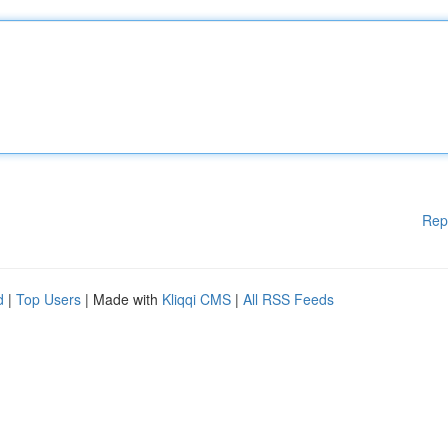
Rep
d
|
Top Users
| Made with
Kliqqi CMS
|
All RSS Feeds