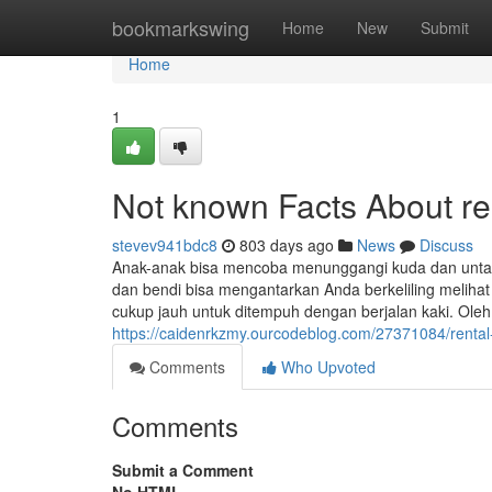
Home
bookmarkswing
Home
New
Submit
Home
1
Not known Facts About re
stevev941bdc8
803 days ago
News
Discuss
Anak-anak bisa mencoba menunggangi kuda dan unta de
dan bendi bisa mengantarkan Anda berkeliling meliha
cukup jauh untuk ditempuh dengan berjalan kaki. Oleh
https://caidenrkzmy.ourcodeblog.com/27371084/rental
Comments
Who Upvoted
Comments
Submit a Comment