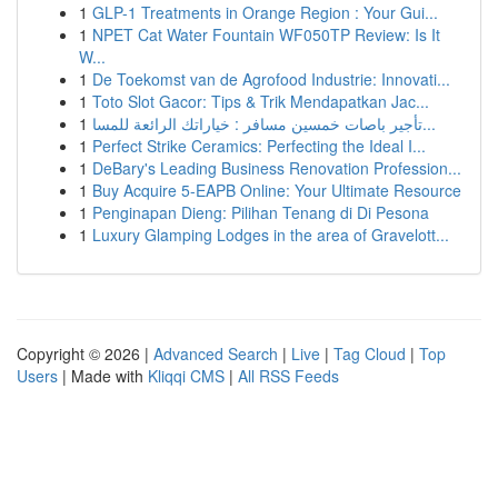
1
GLP-1 Treatments in Orange Region : Your Gui...
1
NPET Cat Water Fountain WF050TP Review: Is It
W...
1
De Toekomst van de Agrofood Industrie: Innovati...
1
Toto Slot Gacor: Tips & Trik Mendapatkan Jac...
1
تأجير باصات خمسين مسافر : خياراتك الرائعة للمسا...
1
Perfect Strike Ceramics: Perfecting the Ideal I...
1
DeBary's Leading Business Renovation Profession...
1
Buy Acquire 5-EAPB Online: Your Ultimate Resource
1
Penginapan Dieng: Pilihan Tenang di Di Pesona
1
Luxury Glamping Lodges in the area of Gravelott...
Copyright © 2026 |
Advanced Search
|
Live
|
Tag Cloud
|
Top
Users
| Made with
Kliqqi CMS
|
All RSS Feeds