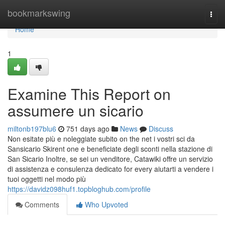
Home
bookmarkswing
Togg
navi
Home
1
Examine This Report on
assumere un sicario
miltonb197blu6
751 days ago
News
Discuss
Non esitate più e noleggiate subito on the net i vostri sci da
Sansicario Skirent one e beneficiate degli sconti nella stazione di
San Sicario Inoltre, se sei un venditore, Catawiki offre un servizio
di assistenza e consulenza dedicato for every aiutarti a vendere i
tuoi oggetti nel modo più
https://davidz098huf1.topbloghub.com/profile
Comments
Who Upvoted